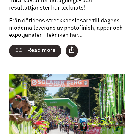
flerårsavtal för tidtagnings- och
resultattjänster har tecknats!
Från dåtidens streckkodsläsare till dagens
moderna leverans av photofinish, appar och
expotjänster - tekniken har…
Read more